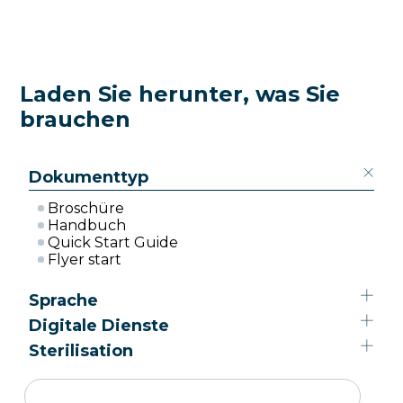
Laden Sie herunter, was Sie
brauchen
Dokumenttyp
Broschüre
Handbuch
Quick Start Guide
Flyer start
Sprache
Digitale Dienste
Italiano
English
Sterilisation
EasyCheck
Español
Di.V.A
Supreme
Français
MyTrace
B Futura
Deutsch