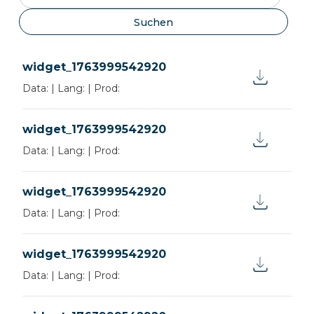
B Classic
العربية
S Classic
Български
Tethys H10
Čeština
Tethys
中文
Tethys HMD
Hrvatski
widget_1763999542920
Millseal+ Evo
Dansk
Data:
|
Lang:
|
Prod:
Millseal+ Manual
Eesti
Millseal Rolling
Suomi
Thalya / Thalya Plus
Ελληνικά
widget_1763999542920
Verbrauchsmaterialien
Latviešu
Zubehörteile
Lietuvių
Data:
|
Lang:
|
Prod:
Norsk
Nederlands
Polski
widget_1763999542920
Português
Data:
|
Lang:
|
Prod:
Română
Русский
Српски
Slovenčina
widget_1763999542920
Slovenščina
Data:
|
Lang:
|
Prod:
Svenska
Türkçe
Українська