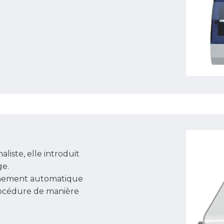
iste, elle introduit
ge.
înement automatique
rocédure de manière