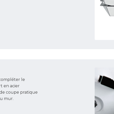
 compléter le
t en acier
 de coupe pratique
au mur.