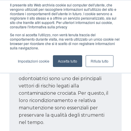
Il presente sito Web archivia cookie sul computer dell'utente, che
vengono utilizzati per raccogliere informazioni sull'utilizzo del sito e
ricordare i comportamenti dell'utente in futuro. I cookie servono a
migliorare il sito stesso e a offrire un servizio personalizzato, sia sul
sito che tramite altri supporti. Per ulteriori informazioni sui cookie,
consultare l'informativa sulla privacy
Se non si accetta l'utilizzo, non verrà tenuta traccia del
comportamento durante visita, ma verrà utilizzato un unico cookie nel
browser per ricordare che si è scelto di non registrare informazioni
sulla navigazione.
Manutenzione dei
dispositivi rotanti
Impostazioni cookie
Accetta tutto
Rifiuta tutto
I dispositivi rotanti nei riuniti
odontoiatrici sono uno dei principali
vettori di rischio legati alla
contaminazione crociata. Per questo, il
loro ricondizionamento e relativa
manutenzione sono essenziali per
preservare la qualità degli strumenti
nel tempo.